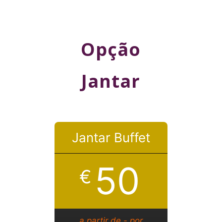
Opção
Jantar
Jantar Buffet
50
€
a partir de - por