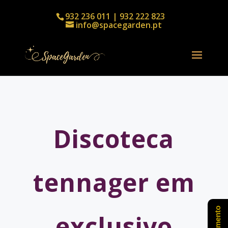
932 236 011 | 932 222 823
info@spacegarden.pt
Discoteca
tennager em
exclusivo