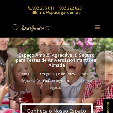
932 236 011 | 932 222 823
info@spacegarden.pt
Espaço Amplo, Agradável & Seguro
para Festas de Aniversário Infantil em
Almada
A Partir de 80€/h (piso1) e de 150€/h (piso 0) (de
Segunda-feira a Domingo excluindo julho e
agosto)
Conheça o Nosso Espaço